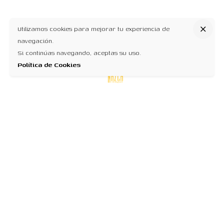
Utilizamos cookies para mejorar tu experiencia de
navegación.
Si continúas navegando, aceptas su uso.
Política de Cookies
Dirección
Cra. 53 No 44A – 18
Bogotá D.C | Colombia
Horarios
8:00 AM – 5:00 PM
Lunes – Viernes